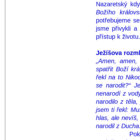
Nazaretský kdy
Božího královst
potřebujeme se
jsme přivykli a
přístup k životu
Ježíšova rozm
„Amen, amen, 
spatřit Boží kr
řekl na to Nik
se narodit?“ 
nenarodí z vody
narodilo z těla
jsem ti řekl: M
hlas, ale nevíš
narodil z Ducha.
Pokud jsme 