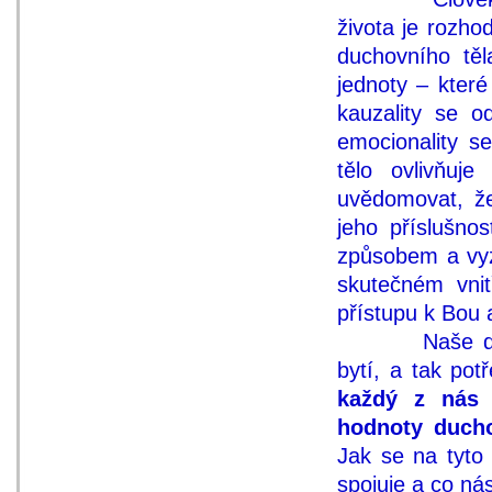
života je rozho
duchovního tě
jednoty – které
kauzality se od
emocionality se
tělo ovlivňuj
uvědomovat, že
jeho příslušnos
způsobem a vyz
skutečném vni
přístupu k Bou
Naše duchovn
bytí, a tak pot
každý z nás 
hodnoty ducho
Jak se na tyto
spojuje a co ná