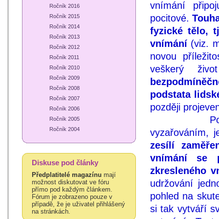
vnímání připo
Ročník 2016
pocitové.
Touha
Ročník 2015
Ročník 2014
fyzické tělo,
Ročník 2013
vnímání
(viz. m
Ročník 2012
novou příležit
Ročník 2011
veškerý živ
Ročník 2010
Ročník 2009
bezpodmíněčn
Ročník 2008
podstata lidsk
Ročník 2007
později projeve
Ročník 2006
Pokud přet
Ročník 2005
Ročník 2004
vyzařováním, j
zesílí zaměře
vnímání se 
Diskuse pod články
zkresleného v
Předplatitelé magazínu
mají
udržování jedn
možnost diskutovat ve fóru
přímo pod každým článkem.
pohled na skute
Fórum je zobrazeno pouze v
případě, že je uživatel přihlášený
si tak vytváří s
na stránkách.