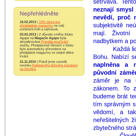
setrvává. Ten
neznají smysl
Nepřehlédněte
nevědí, proč m
16.02.2013
|
10% sleva pro
subjektivitě ne
předplatitele magazínu
na celý
sortiment knih a nahrávek.
mají. Životní
03.02.2013
| Z důvodu změny Klubu
Agape na
Magazín Agape
byla
nadbytkem a po
aktualizována
Pravidla používání
služby. Předplacené členství v klubu
Každá lidská 
bylo automaticky převedeno na
předplatné magazínu ve stejné délce
Bohu. Nabízí s
trvání.
21.11.2010
| Právě jsme zavedli
naplněna a n
novinku
Kolektivního léčivého působení
na člověka
.
původní zámě
záměr je na 
zákonem. To z
budeme brát te
tím správným 
vědomí, a ta
neřešitelných ž
zbytečného strá
Člověk dnešní