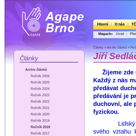
Hlavní
O nás
T
Magazín:
Úvod
Pře
Články
»
Archiv článků
»
Roč
Jiří Sedlá
Články
Archiv článků
Žijeme zde 
Ročník 2026
Každý z nás má
Ročník 2025
předávat ducho
Ročník 2024
předávání je p
Ročník 2023
Ročník 2022
duchovní, ale 
Ročník 2021
fyzickou.
Ročník 2020
Ročník 2019
Lidský duch p
Ročník 2018
svého vztahu 
Ročník 2017