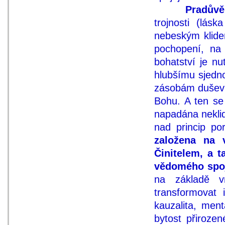
Pradůvěr
trojnosti (lás
nebeským klidem
pochopení, na 
bohatství je nu
hlubšímu sjedn
zásobám duševní
Bohu. A ten se
napadána neklid
nad princip p
založena na 
Činitelem, a 
vědomého spoje
na základě vn
transformovat 
kauzalita, ment
bytost přiroze