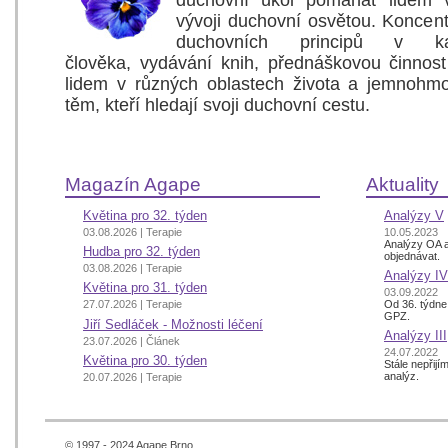
duchovní úkol pomáhat lidem v
vývoji duchovní osvětou. Koncen
duchovních principů v ka
člověka, vydávání knih, přednáškovou činno
lidem v různých oblastech života a jemnohm
těm, kteří hledají svoji duchovní cestu.
Magazín Agape
Aktuality
Květina pro 32. týden
Analýzy V
03.08.2026 | Terapie
10.05.2023
Analýzy OA a
Hudba pro 32. týden
objednávat.
03.08.2026 | Terapie
Analýzy IV
Květina pro 31. týden
03.09.2022
Od 36. týdne
27.07.2026 | Terapie
GPZ.
Jiří Sedláček - Možnosti léčení
Analýzy III
23.07.2026 | Článek
24.07.2022
Květina pro 30. týden
Stále nepřij
analýz.
20.07.2026 | Terapie
© 1997 - 2024 Agape Brno