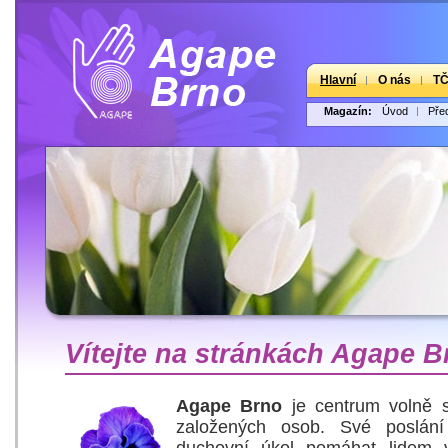
Hlavní
O nás
T
Magazín:
Úvod
Pře
Vítejte na stránkách Agape B
Agape Brno
je centrum volně 
založených osob. Své poslán