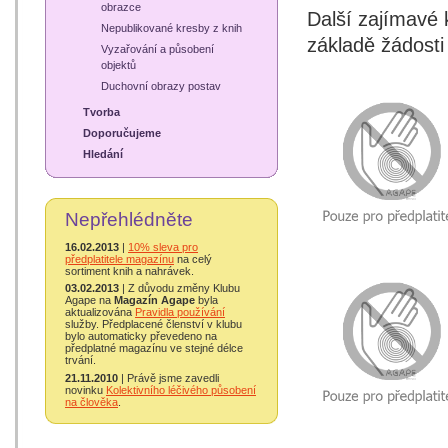
obrazce
Další zajímavé 
Nepublikované kresby z knih
základě žádosti
Vyzařování a působení
objektů
Duchovní obrazy postav
Tvorba
Doporučujeme
Hledání
Nepřehlédněte
16.02.2013
|
10% sleva pro
předplatitele magazínu
na celý
sortiment knih a nahrávek.
03.02.2013
| Z důvodu změny Klubu
Agape na
Magazín Agape
byla
aktualizována
Pravidla používání
služby. Předplacené členství v klubu
bylo automaticky převedeno na
předplatné magazínu ve stejné délce
trvání.
21.11.2010
| Právě jsme zavedli
novinku
Kolektivního léčivého působení
na člověka
.