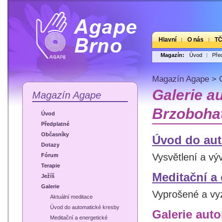
Hlavní
O nás
T
Magazín:
Úvod
Pře
Magazín Agape
>
Galerie a
Magazín Agape
Brzoboha
Úvod
Předplatné
Občasníky
Úvod do aut
Dotazy
Vysvětlení a vý
Fórum
Terapie
Meditační a
Ježíš
Galerie
Vyprošené a vyz
Aktuální meditace
Úvod do automatické kresby
Galerie aut
Meditační a energetické