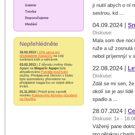
ji nutil abych o ní
Galerie
Tvorba
sestrou, kd ...
Doporučujeme
04.09.2024 |
Sn
Hledání
Diskuse:
Mala som dve noci
Nepřehlédněte
ruže a už zosnulá 
16.02.2013
|
10% sleva pro
nebol príjemný/ v s
předplatitele magazínu
na celý
sortiment knih a nahrávek.
03.02.2013
| Z důvodu změny Klubu
22.08.2024 |
Le
Agape na
Magazín Agape
byla
aktualizována
Pravidla používání
Diskuse:
služby. Předplacené členství v klubu
bylo automaticky převedeno na
Zdál se mi sen, že
předplatné magazínu ve stejné délce
trvání.
okolí se je asi lid
21.11.2010
| Právě jsme zavedli
novinku
Kolektivního léčivého působení
spadlo a ...
na člověka
.
28.07.2024 |
Ce
Diskuse: 1x - 18.0
Vážený pane doktor
pro nějakou charit