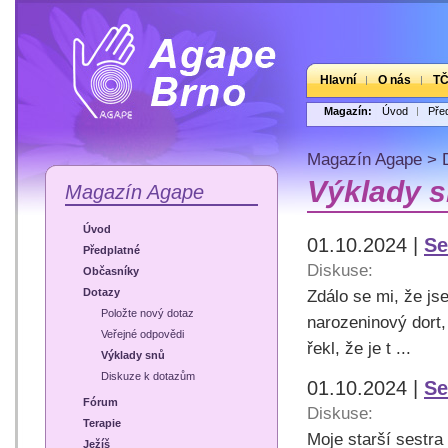
Hlavní
O nás
T
Magazín:
Úvod
Pře
Magazín Agape
>
Výklady 
Magazín Agape
Úvod
01.10.2024 |
Se
Předplatné
Diskuse:
Občasníky
Dotazy
Zdálo se mi, že js
Položte nový dotaz
narozeninový dort,
Veřejné odpovědi
řekl, že je t ...
Výklady snů
Diskuze k dotazům
01.10.2024 |
Se
Fórum
Diskuse:
Terapie
Moje starší sestra
Ježíš