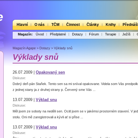
Hlavní
O nás
TČM
Činnost
Články
Knihy
Přednáš
Magazín:
Úvod
Předplatné
Dotazy
Fórum
Terapie
Ježíš
Magazín Agape
>
Dotazy
>
Výklady snů
Výklady snů
26.07.2009 |
Opakovaný sen
Diskuse:
Dobrý deň pán Staňek. Tento sen sa mi sníval opakovane. Videla som Vás predpolk
z jednej stany ja z druhej strany p. Červený sme Vás ...
13.07.2009 |
Výklad snu
Diskuse:
Měl jsem ze soboty na neděli sen. Ocitl jsem se v jakémsi prostorném stavení. V jedné
stolu. Oni mě zaregistrovali a kývli ať si přise ...
13.07.2009 |
Výklad snu
Diskuse: