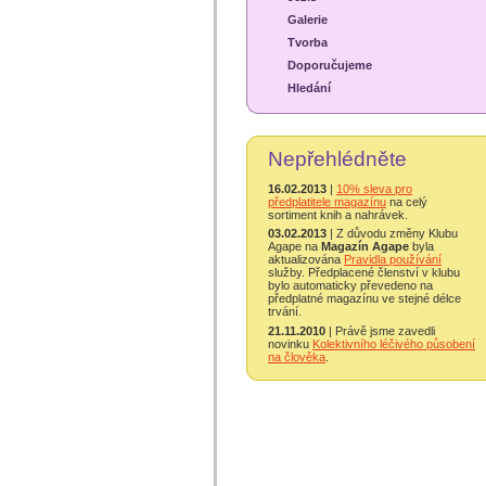
Galerie
Tvorba
Doporučujeme
Hledání
Nepřehlédněte
16.02.2013
|
10% sleva pro
předplatitele magazínu
na celý
sortiment knih a nahrávek.
03.02.2013
| Z důvodu změny Klubu
Agape na
Magazín Agape
byla
aktualizována
Pravidla používání
služby. Předplacené členství v klubu
bylo automaticky převedeno na
předplatné magazínu ve stejné délce
trvání.
21.11.2010
| Právě jsme zavedli
novinku
Kolektivního léčivého působení
na člověka
.