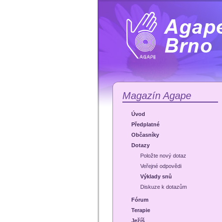
Magazín Agape
Úvod
Předplatné
Občasníky
Dotazy
Položte nový dotaz
Veřejné odpovědi
Výklady snů
Diskuze k dotazům
Fórum
Terapie
Ježíš