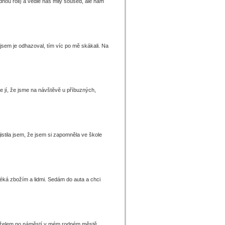
nou roli) a vedle nás milý soused, ale nám
 jsem je odhazoval, tím víc po mě skákali. Na
e jí, že jsme na návštěvě u příbuzných,
istila jsem, že jsem si zapomněla ve škole
éká zbožím a lidmi. Sedám do auta a chci
manželem po náměstí v mém rodném městě,