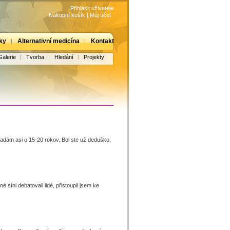
Přihlásit uživatele
Nákupní košík
|
Můj účet
ky
Alternativní medicína
Kontakt
Galerie
Tvorba
Hledání
Projekty
adám asi o 15-20 rokov. Bol ste už deduško,
 síni debatovali lidé, přistoupil jsem ke