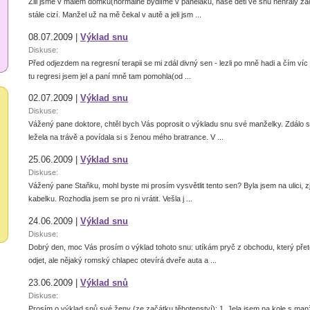
Žili jsme v malém domku(normálně bydlíme v paneláku, naše děti ve snu nehrály žád
stále cizí. Manžel už na mě čekal v autě a jeli jsm ...
08.07.2009 |
Výklad snu
Diskuse:
Před odjezdem na regresní terapii se mi zdál divný sen - lezli po mně hadi a čím víc
tu regresi jsem jel a paní mně tam pomohla(od ...
02.07.2009 |
Výklad snu
Diskuse:
Vážený pane doktore, chtěl bych Vás poprosit o výkladu snu své manželky. Zdálo s
ležela na trávě a povídala si s ženou mého bratrance. V ...
25.06.2009 |
Výklad snu
Diskuse:
Vážený pane Staňku, mohl byste mi prosím vysvětlit tento sen? Byla jsem na ulici, zj
kabelku. Rozhodla jsem se pro ni vrátit. Vešla j ...
24.06.2009 |
Výklad snu
Diskuse:
Dobrý den, moc Vás prosím o výklad tohoto snu: utíkám pryč z obchodu, který přet
odjet, ale nějaký romský chlapec otevírá dveře auta a ...
23.06.2009 |
Výklad snů
Diskuse:
Prosím o výklad snů své ženy (ze začátku těhotenství): 1. Jela jsem na kole s 