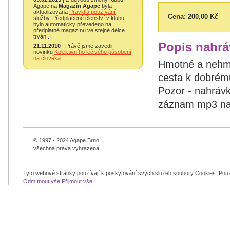
Agape na
Magazín Agape
byla
aktualizována
Pravidla používání
Cena:
200,00 Kč
služby. Předplacené členství v klubu
bylo automaticky převedeno na
předplatné magazínu ve stejné délce
trvání.
Popis nahrá
21.11.2010
| Právě jsme zavedli
novinku
Kolektivního léčivého působení
na člověka
.
Hmotné a nehmo
cesta k dobrému
Pozor - nahrávka
záznam mp3 na 
© 1997 - 2024 Agape Brno
všechna práva vyhrazena
Tyto webové stránky používají k poskytování svých služeb soubory Cookies. Pou