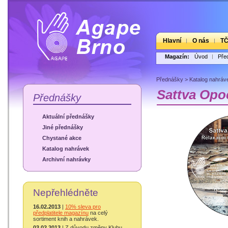
Hlavní
O nás
T
Magazín:
Úvod
Pře
Přednášky
>
Katalog nahráv
Sattva Opo
Přednášky
Aktuální přednášky
Jiné přednášky
Chystané akce
Katalog nahrávek
Archivní nahrávky
Nepřehlédněte
16.02.2013
|
10% sleva pro
předplatitele magazínu
na celý
sortiment knih a nahrávek.
03.02.2013
| Z důvodu změny Klubu