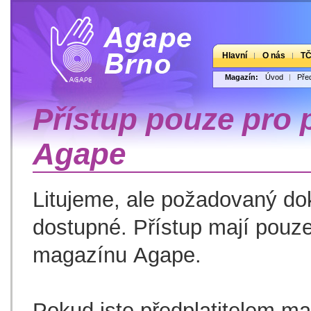
Hlavní
O nás
T
Magazín:
Úvod
Pře
Přístup pouze pro 
Agape
Litujeme, ale požadovaný d
dostupné. Přístup mají pouze 
magazínu Agape.
Pokud jste předplatitelem mag