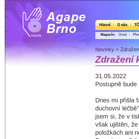
Hlavní
O nás
T
Magazín:
Úvod
Pře
Novinky
>
Zdražen
Zdražení 
31.05.2022
Postupně bude d
Dnes mi přišla 
duchovní léčbě"
jsem si, že v ti
však ujištěn, že
položkách ani n