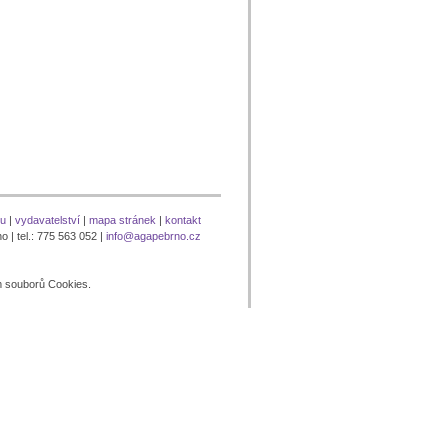
nu
|
vydavatelství
|
mapa stránek
|
kontakt
 | tel.: 775 563 052 |
info@agapebrno.cz
m souborů Cookies.