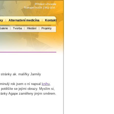
Přihlásit uživatele
Nákupní košík
|
Můj účet
ky
Alternativní medicína
Kontakt
Galerie
Tvorba
Hledání
Projekty
 stránky ak. malířky Jarmily
 minulý rok jsem o ní napsal
knihu
,
 potěšíte se jejími obrazy. Myslím si,
 stránky Agape zaměřeny jiným směrem.