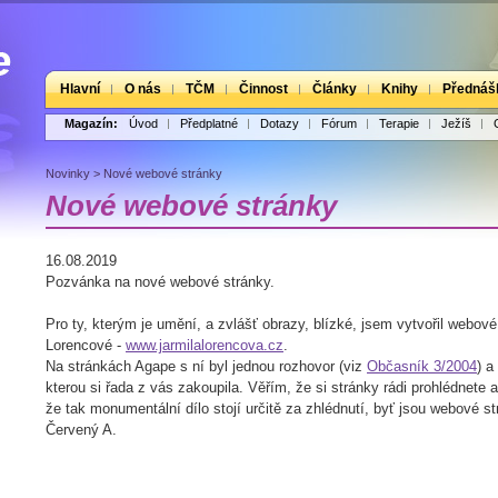
Hlavní
O nás
TČM
Činnost
Články
Knihy
Přednáš
Magazín:
Úvod
Předplatné
Dotazy
Fórum
Terapie
Ježíš
Novinky
>
Nové webové stránky
Nové webové stránky
16.08.2019
Pozvánka na nové webové stránky.
Pro ty, kterým je umění, a zvlášť obrazy, blízké, jsem vytvořil webové
Lorencové -
w
ww.jarmilalorencova.cz
.
Na stránkách Agape s ní byl jednou rozhovor (viz
Občasník 3/2004
) a
kterou si řada z vás zakoupila. Věřím, že si stránky rádi prohlédnete a
že tak monumentální dílo stojí určitě za zhlédnutí, byť jsou webové
Červený A.