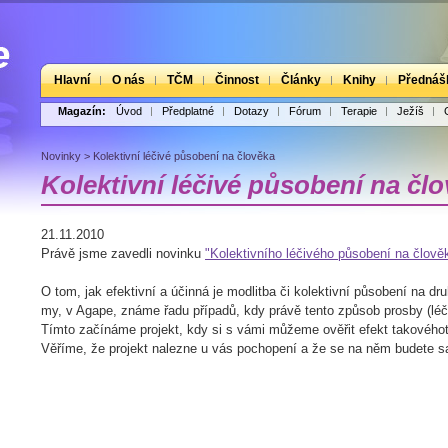
Hlavní
O nás
TČM
Činnost
Články
Knihy
Přednáš
Magazín:
Úvod
Předplatné
Dotazy
Fórum
Terapie
Ježíš
Novinky
>
Kolektivní léčivé působení na člověka
Kolektivní léčivé působení na čl
21.11.2010
Právě jsme zavedli novinku
"Kolektivního léčivého působení na člově
O tom, jak efektivní a účinná je modlitba či kolektivní působení na dr
my, v Agape, známe řadu případů, kdy právě tento způsob prosby (léč
Tímto začínáme projekt, kdy si s vámi můžeme ověřit efekt takovéhot
Věříme, že projekt nalezne u vás pochopení a že se na něm budete sa