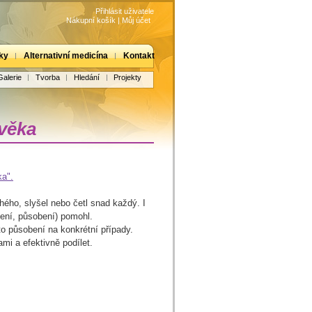
Přihlásit uživatele
Nákupní košík
|
Můj účet
ky
Alternativní medicína
Kontakt
Galerie
Tvorba
Hledání
Projekty
ověka
ka".
uhého, slyšel nebo četl snad každý. I
ení, působení) pomohl.
o působení na konkrétní případy.
mi a efektivně podílet.