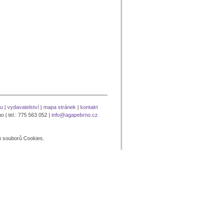
nu
|
vydavatelství
|
mapa stránek
|
kontakt
 | tel.: 775 563 052 |
info@agapebrno.cz
m souborů Cookies.