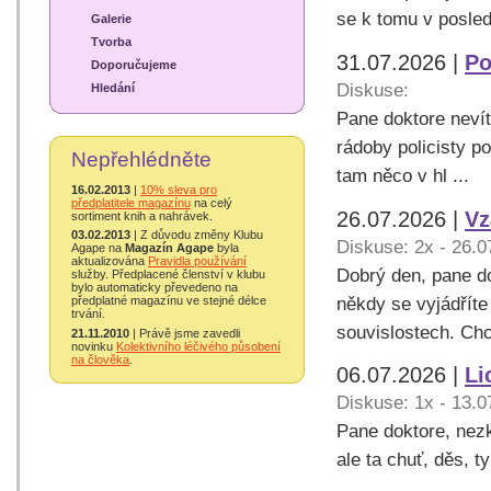
se k tomu v posled
Galerie
Tvorba
31.07.2026 |
Po
Doporučujeme
Diskuse:
Hledání
Pane doktore nevít
rádoby policisty p
Nepřehlédněte
tam něco v hl ...
16.02.2013
|
10% sleva pro
předplatitele magazínu
na celý
26.07.2026 |
Vz
sortiment knih a nahrávek.
03.02.2013
| Z důvodu změny Klubu
Diskuse: 2x - 26.0
Agape na
Magazín Agape
byla
aktualizována
Pravidla používání
Dobrý den, pane do
služby. Předplacené členství v klubu
bylo automaticky převedeno na
někdy se vyjádřít
předplatné magazínu ve stejné délce
trvání.
souvislostech. Chc
21.11.2010
| Právě jsme zavedli
novinku
Kolektivního léčivého působení
na člověka
.
06.07.2026 |
Li
Diskuse: 1x - 13.0
Pane doktore, nezko
ale ta chuť, děs, ty