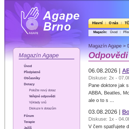
Hlavní
O nás
T
Magazín:
Úvod
Pře
Magazín Agape
>
Odpovědi 
Magazín Agape
Úvod
06.08.2026 |
A
Předplatné
Diskuse: 2x - 07.0
Občasníky
Dotazy
Pane doktore jak s
Položte nový dotaz
ABBA, Beatles, Moz
Veřejné odpovědi
ale o to s ...
Výklady snů
Diskuze k dotazům
03.08.2026 |
Bo
Fórum
Diskuse: 1x - 04.0
Terapie
V čem spatřujete d
Ježíš