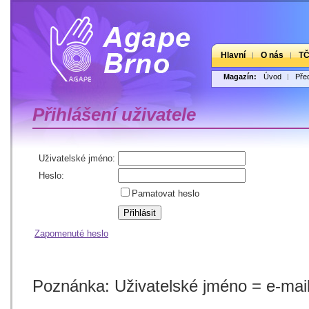
Hlavní
O nás
T
Magazín:
Úvod
Pře
Přihlášení uživatele
Uživatelské jméno:
Heslo:
Pamatovat heslo
Zapomenuté heslo
Poznánka: Uživatelské jméno = e-mailo