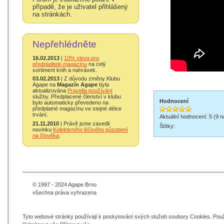
případě, že je uživatel přihlášený
na stránkách.
Nepřehlédněte
16.02.2013
|
10% sleva pro
předplatitele magazínu
na celý
sortiment knih a nahrávek.
03.02.2013
| Z důvodu změny Klubu
Agape na
Magazín Agape
byla
aktualizována
Pravidla používání
služby. Předplacené členství v klubu
Hodnocení
bylo automaticky převedeno na
předplatné magazínu ve stejné délce
trvání.
Aktuální hodnocení: 5 (9 
21.11.2010
| Právě jsme zavedli
Štítky:
novinku
Kolektivního léčivého působení
na člověka
.
© 1997 - 2024 Agape Brno
všechna práva vyhrazena
Tyto webové stránky používají k poskytování svých služeb soubory Cookies. Pou