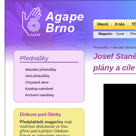
Hlavní
O nás
T
Magazín:
Úvod
Pře
Přednášky
»
Aktuální předn
Josef Stan
Přednášky
plány a cíle
Aktuální přednášky
Jiné přednášky
Chystané akce
Katalog nahrávek
Archivní nahrávky
Diskuse pod články
Předplatitelé magazínu
mají
možnost diskutovat ve fóru
přímo pod každým článkem.
Fórum je zobrazeno pouze v