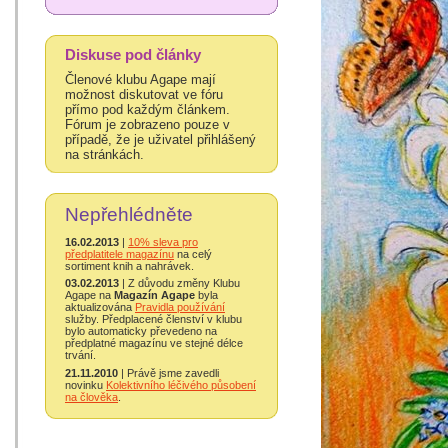
Diskuse pod články
Členové klubu Agape mají
možnost diskutovat ve fóru
přímo pod každým článkem.
Fórum je zobrazeno pouze v
případě, že je uživatel přihlášený
na stránkách.
Nepřehlédněte
16.02.2013
|
10% sleva pro
předplatitele magazínu
na celý
sortiment knih a nahrávek.
03.02.2013
| Z důvodu změny Klubu
Agape na
Magazín Agape
byla
aktualizována
Pravidla používání
služby. Předplacené členství v klubu
bylo automaticky převedeno na
předplatné magazínu ve stejné délce
trvání.
21.11.2010
| Právě jsme zavedli
novinku
Kolektivního léčivého působení
na člověka
.