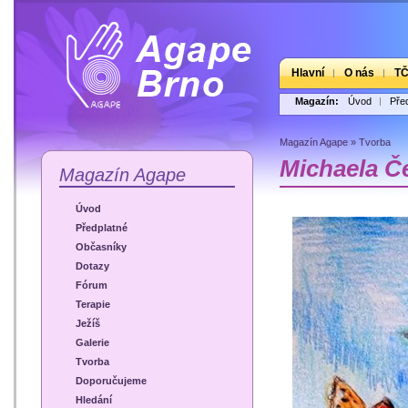
Hlavní
O nás
T
Magazín:
Úvod
Pře
Magazín Agape
»
Tvorba
Michaela Č
Magazín Agape
Úvod
Předplatné
Občasníky
Dotazy
Fórum
Terapie
Ježíš
Galerie
Tvorba
Doporučujeme
Hledání